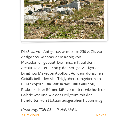
Antigo
Die Stoa von Antigonos wurde um 250 v. Ch. von
Antigonos Gonatas, dem König von
Makedonien gebaut. Die Innschrift auf dem
Architrav lautet: " König der Könige, Antigonos
Dimitriou Makedon Apollos". Auf dem dorischen
Gebälk befinden sich Triglyphen, umgeben von
Bullenköpfen. Die Statue des Gaius Villiinou,
Prokonsul der Römer, läßt vermuten, wie hoch die
Galerie war und wie das Heiligtum mit den
hunderten von Statuen ausgesehen haben mag.
Ursprung: ''DELOS'' – P. Hatzidakis
< Previous
Next >