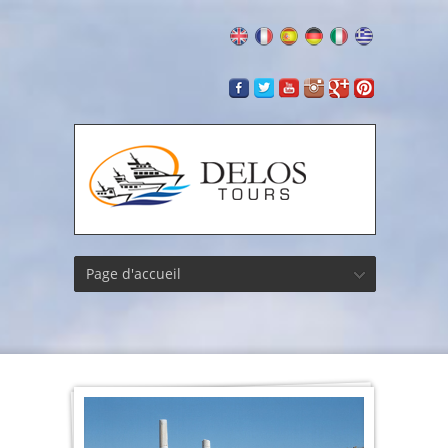
Page d'accueil
Temple
d”Héra