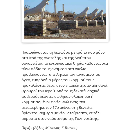
Λεόντ
Πλαισιώνοντας τη λεωφόρο με τρόπο που μόνο
στα Ιερά της Ανατολής και της Αιγύπτου
συναντιέται, τα εντυπωσιακά θηρία κάθονται στα
πίσω πόδια τους ανάμεσα στα σκελια
προβάλλοντας απειλητικά τον τονισμένο σε
όγκο, εμπρόσθιο μέρος του κορμιού τους
προκαλώντας δέος στον επισκέπτη,σαν αληθινοί
φρουροί του Ιερού. Από τους δεκαέξι αρχικά
φοβερούς λέοντες σώθηκαν ολόκληροι ή
κομματιασμένοι εννέα, ενώ ένας που
μεταφέρθηκε τον 17ο αιώνα στη Βενετία,
βρίσκεται σήμερα με νέο, αταίριαστο, κεφάλι
μπροστά στον ναύσταθμο της Γαληνοτάτης.
Πηγή : (Δήλος-Μύκονος Κ.Τσάκου)