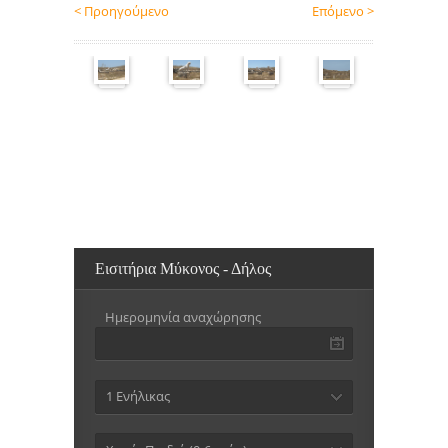
< Προηγούμενο
Επόμενο >
Εισιτήρια Μύκονος - Δήλος
Ημερομηνία αναχώρησης
1 Ενήλικας