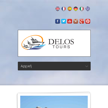
Αρχική
Άνδηρ
των