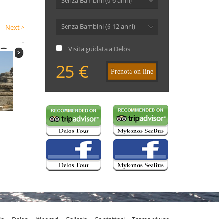
Senza Bambini (0-6 anni)
Senza Bambini (6-12 anni)
Next >
Visita guidata a Delos
25 €
Prenota on line
ia
Delos
Itinerari
Galleria
Contattaci
Terms of use