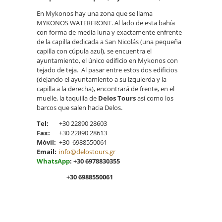
En Mykonos hay una zona que se llama
MYKONOS WATERFRONT. Al lado de esta bahía
con forma de media luna y exactamente enfrente
de la capilla dedicada a San Nicolás (una pequeña
capilla con cúpula azul), se encuentra el
ayuntamiento, el único edificio en Mykonos con
tejado de teja. Al pasar entre estos dos edificios
(dejando el ayuntamiento a su izquierda y la
capilla a la derecha), encontrará de frente, en el
muelle, la taquilla de
Delos Tours
así como los
barcos que salen hacia Delos.
Tel
:
+30 22890 28603
Fax
:
+30 22890 28613
Móvil
:
+30 6988550061
Email:
info@delostours.gr
WhatsApp
: +30 6978830355
+30 6988550061