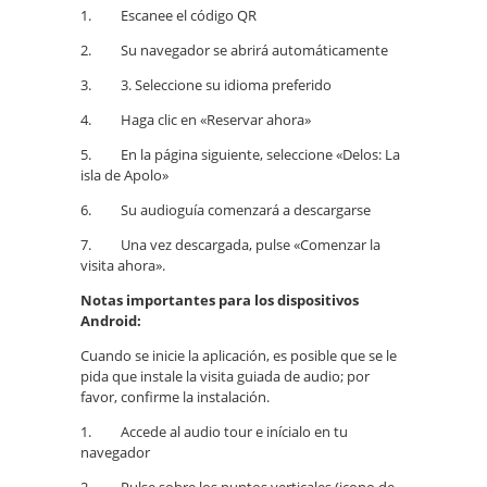
1. Escanee el código QR
2. Su navegador se abrirá automáticamente
3. 3. Seleccione su idioma preferido
4. Haga clic en «Reservar ahora»
5. En la página siguiente, seleccione «Delos: La
isla de Apolo»
6. Su audioguía comenzará a descargarse
7. Una vez descargada, pulse «Comenzar la
visita ahora».
Notas importantes para los dispositivos
Android:
Cuando se inicie la aplicación, es posible que se le
pida que instale la visita guiada de audio; por
favor, confirme la instalación.
1. Accede al audio tour e inícialo en tu
navegador
2. Pulse sobre los puntos verticales (icono de