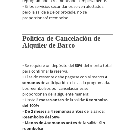
reprogramado o reembolsado completamente.
• Si los servicios secundarios se ven afectados,
pero la salida a Delos procede, no se
proporcionará reembolso.
Política de Cancelación de
Alquiler de Barco
• Se requiere un depósito del
30%
del monto total
para confirmar la reserva.
• El saldo restante debe pagarse con al menos
4
semanas
de anticipación a la salida programada.
Los reembolsos por cancelaciones se
proporcionan de la siguiente manera:
• Hasta
2 meses antes
de la salida:
Reembolso
del 100%
•
De 2 meses a 4 semanas antes
de la salida:
Reembolso del 50%
•
Menos de 4 semanas antes
de la salida:
Sin
reembolso