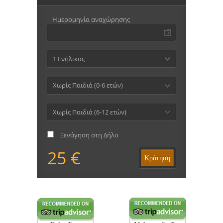
Ημερομηνία αναχώρησης
1 Ενήλικας
Χωρίς Παιδιά (0-6 ετών)
Χωρίς Παιδιά (6-12 ετών)
Ξενάγηση στη Δήλο
25 €
Κράτηση