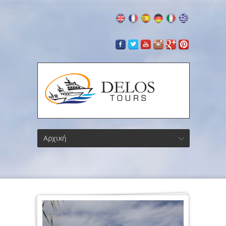
Αρχική
Δήλος,
Φύση