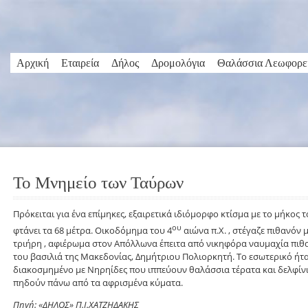
Αρχική
Εταιρεία
Δήλος
Δρομολόγια
Θαλάσσια Λεωφορε
Το Μνημείο των Ταύρων
Πρόκειται για ένα επίμηκες, εξαιρετικά ιδιόμορφο κτίσμα με το μήκος τ
ου
φτάνει τα 68 μέτρα. Οικοδόμημα του 4
αιώνα π.Χ. , στέγαζε πιθανόν 
τριήρη , αφιέρωμα στον Απόλλωνα έπειτα από νικηφόρα ναυμαχία πιθ
του βασιλιά της Μακεδονίας, Δημήτριου Πολιορκητή. Το εσωτερικό ήτ
διακοσμημένο με Νηρηίδες που ιππεύουν θαλάσσια τέρατα και δελφίν
πηδούν πάνω από τα αφρισμένα κύματα.
Πηγή: «ΔΗΛΟΣ» Π.Ι.ΧΑΤΖΗΔΑΚΗΣ