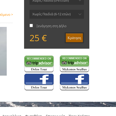
Χωρίς Παιδιά (0-6 ετών)
Χωρίς Παιδιά (6-12 ετών)
πόμενο >
Ξενάγηση στη Δήλο
25 €
Κράτηση
Δρομολόγια
Φωτοθήκη
Επικοινωνία
Όροι Χρήσης