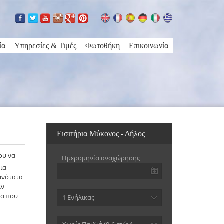
ία
Υπηρεσίες & Τιμές
Φωτοθήκη
Επικοινωνία
Εισιτήρια Μύκονος - Δήλος
ου να
Ημερομηνία αναχώρησης
μια
ανότατα
αν
ια που
1 Ενήλικας