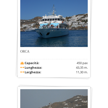
ORCA
Capacità:
450 pax
Lunghezza:
43,35 m.
Larghezza:
11,30 m.