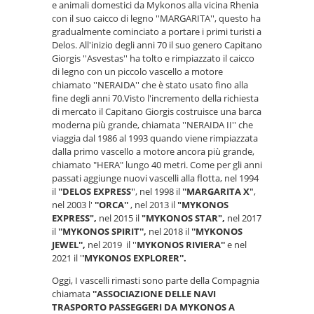
e animali domestici da Mykonos alla vicina Rhenia
con il suo caicco di legno ''MARGARITA'', questo ha
gradualmente cominciato a portare i primi turisti a
Delos. All'inizio degli anni 70 il suo genero Capitano
Giorgis ''Asvestas'' ha tolto e rimpiazzato il caicco
di legno con un piccolo vascello a motore
chiamato ''NERAIDA'' che è stato usato fino alla
fine degli anni 70.Visto l'incremento della richiesta
di mercato il Capitano Giorgis costruisce una barca
moderna più grande, chiamata ''NERAIDA II'' che
viaggia dal 1986 al 1993 quando viene rimpiazzata
dalla primo vascello a motore ancora più grande,
chiamato "HERA" lungo 40 metri. Come per gli anni
passati aggiunge nuovi vascelli alla flotta, nel 1994
il
''DELOS EXPRESS'
', nel 1998 il
''MARGARITA X'
',
nel 2003 l'
''ORCA''
, nel 2013 il
"MYKONOS
EXPRESS",
nel 2015 il
"MYKONOS STAR",
nel 2017
il
''MYKONOS SPIRIT'',
nel 2018 il
''MYKONOS
JEWEL'',
nel 2019 il ''
MYKONOS RIVIERA''
e nel
2021 il '
'MYKONOS EXPLORER''.
Oggi, I vascelli rimasti sono parte della Compagnia
chiamata
''ASSOCIAZIONE DELLE NAVI
TRASPORTO PASSEGGERI DA MYKONOS A