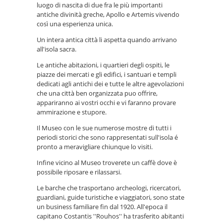
luogo di nascita di due fra le più importanti
antiche divinità greche, Apollo e Artemis vivendo
così una esperienza unica.
Un intera antica città li aspetta quando arrivano
all'isola sacra.
Le antiche abitazioni, i quartieri degli ospiti, le
piazze dei mercati e gli edifici, i santuari e templi
dedicati agli antichi dei e tutte le altre agevolazioni
che una città ben organizzata puo offrire,
appariranno ai vostri occhi e vi faranno provare
ammirazione e stupore.
Il Museo con le sue numerose mostre di tutti i
periodi storici che sono rappresentati sull'isola é
pronto a meravigliare chiunque lo visiti.
Infine vicino al Museo troverete un caffè dove è
possibile riposare e rilassarsi.
Le barche che trasportano archeologi, ricercatori,
guardiani, guide turistiche e viaggiatori, sono state
un business familiare fin dal 1920. All'epoca il
capitano Costantis ''Rouhos'' ha trasferito abitanti