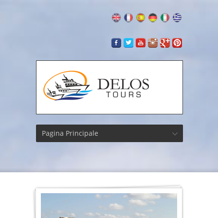
Pagina Principale
L'Agor
degli