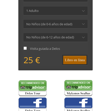
1 Adulto
No Niños (de 0-6 años de edad)
No Niños (de 6-12 años de edad)
Visita guiada a Delos
25 €
Libro en línea