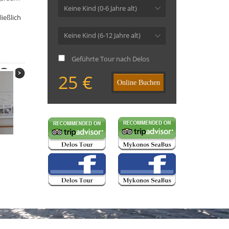
Keine Kind (0-6 Jahre alt)
ießlich
Keine Kind (6-12 Jahre alt)
Geführte Tour nach Delos
25 €
Online Buchen