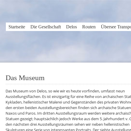
Startseite
Die Gesellschaft
Delos
Routen
Übersee Transpo
Das Museum
Das Museum von Delos, so wie wir es heute vorfinden, umfasst neun
Ausstellungsflächen. Es ist einzigartig für eine Reihe von archaischen St
Kykladen, hellenistischer Malerei und Gegenständen des privaten Wohne
den ersten beiden Ausstellungsbereichen finden sich archaische Statue
Naxos und Paros. Im dritten Ausstellungsraum werden weitere archaisc
Statuen gezeigt; hauptsächlich jedoch Werke aus dem 5. Jahrhundert v. C
den nächsten drei Ausstellungsräumen sehen wir neben hellenistischen
Skulpturen eine Serie von interessanten Portraits. Der siebte Ausstellu