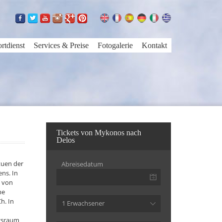
rtdienst
Services & Preise
Fotogalerie
Kontakt
Tickets von Mykonos nach
Delos
atuen der
Abreisedatum
ns. In
n von
he
h. In
1 Erwachsener
ngsraum