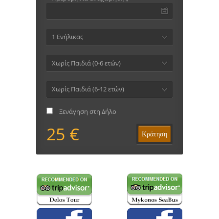
1 Ενήλικας
Χωρίς Παιδιά (0-6 ετών)
Χωρίς Παιδιά (6-12 ετών)
Ξενάγηση στη Δήλο
25 €
Κράτηση